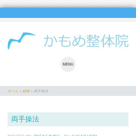
MENU
SKIP
TO
ホーム
>
経絡
>
両手操法
CONTENT
両手操法