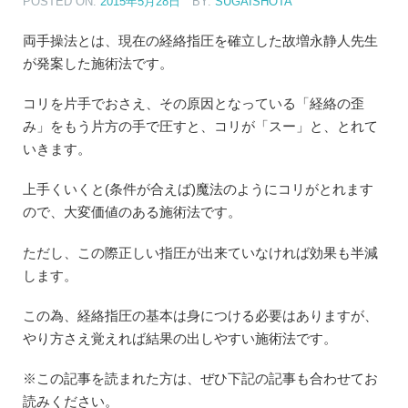
POSTED ON:
2015年5月28日
BY:
SUGAISHOTA
両手操法とは、現在の経絡指圧を確立した故増永静人先生
が発案した施術法です。
コリを片手でおさえ、その原因となっている「経絡の歪
み」をもう片方の手で圧すと、コリが「スー」と、とれて
いきます。
上手くいくと(条件が合えば)魔法のようにコリがとれます
ので、大変価値のある施術法です。
ただし、この際正しい指圧が出来ていなければ効果も半減
します。
この為、経絡指圧の基本は身につける必要はありますが、
やり方さえ覚えれば結果の出しやすい施術法です。
※この記事を読まれた方は、ぜひ下記の記事も合わせてお
読みください。