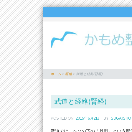
ホーム
>
経絡
>
武道と経絡(腎経)
武道と経絡(腎経)
POSTED ON:
2015年6月2日
BY:
SUGAISHO
武道では、ヘソの下の「丹田」という部