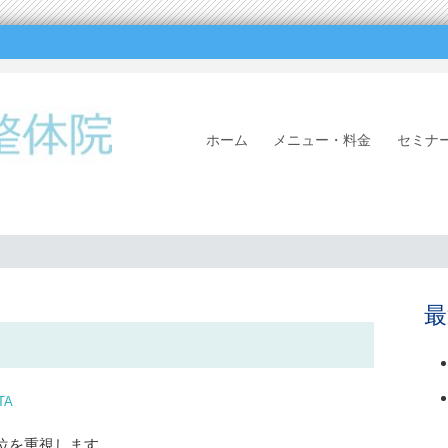
SKIP
ホーム
メニュー・料金
セ
TO
CONTENT
最
TA
位を重視します。