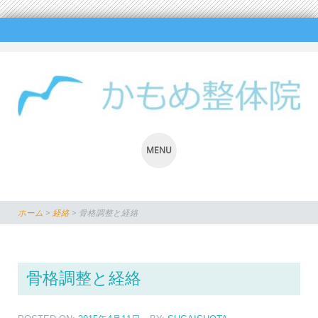
MENU
SKIP
TO
ホーム
>
経絡
>
骨格調整と経絡
CONTENT
骨格調整と経絡