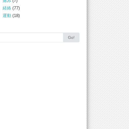
痛み
(7)
経絡
(77)
運動
(18)
rch
Go!