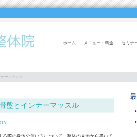
SKIP
ホーム
メニュー・料金
セ
TO
CONTENT
ンナーマッスル
最
骨盤とインナーマッスル
OTA
する際の身体の使い方について、整体の見地から書いて