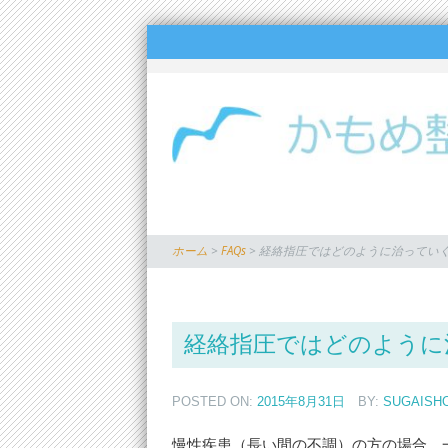
ホーム
>
FAQs
>
経絡指圧ではどのように治ってい
経絡指圧ではどのように
POSTED ON:
2015年8月31日
BY:
SUGAISH
慢性疾患（長い間の不調）の方の場合、