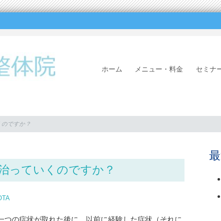
SKIP
ホーム
メニュー・料金
セ
TO
CONTENT
くのですか？
最
治っていくのですか？
OTA
一つの症状が取れた後に、以前に経験した症状（それに