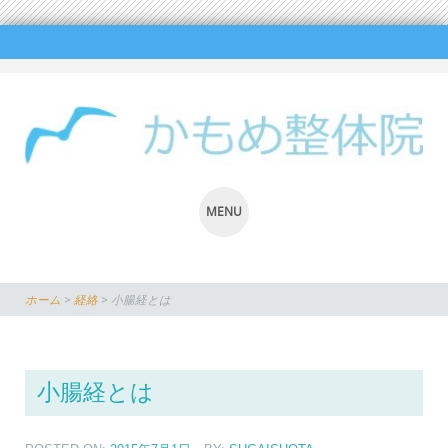
MENU
SKIP
TO
ホーム
>
経絡
>
小腸経とは
CONTENT
小腸経とは