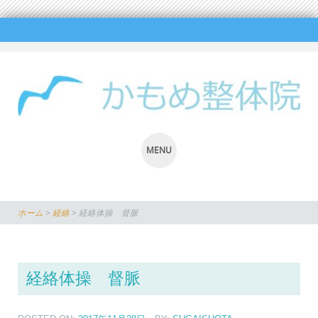
MENU
SKIP
TO
ホーム
>
経絡
>
経絡体操 督脈
CONTENT
経絡体操 督脈